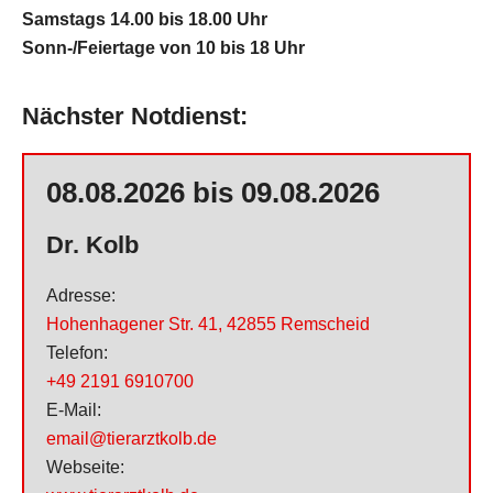
Samstags 14.00 bis 18.00 Uhr
ü
Sonn-/Feiertage von 10 bis 18 Uhr
b
e
r
Nächster Notdienst:
s
p
08.08.2026 bis 09.08.2026
r
i
Dr. Kolb
n
g
Adresse:
e
Hohenhagener Str. 41
,
42855 Remscheid
n
Telefon:
+49 2191 6910700
E-Mail:
email@tierarztkolb.de
Webseite: