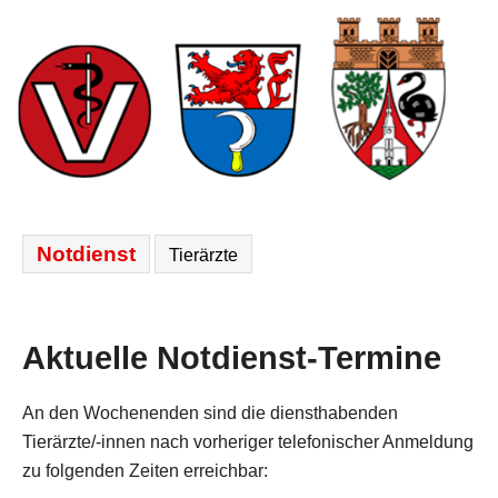
N
Notdienst
Tierärzte
a
v
i
Aktuelle Notdienst-Termine
g
a
t
An den Wochenenden sind die diensthabenden
i
Tierärzte/-innen nach vorheriger telefonischer Anmeldung
o
zu folgenden Zeiten erreichbar:
n